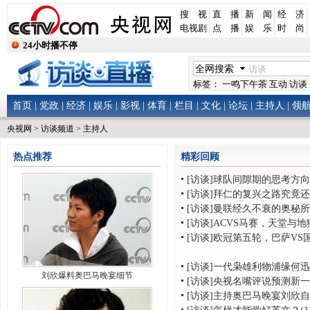
搜 视
直 播
新 闻
经 济
电视剧
点 播
娱 乐
时 尚
24小时播不停
全网搜索
标签：
一鸣下午茶
互动 访谈
首页
|
党政
|
经济
|
娱乐
|
影视
|
体育
|
栏目
|
文化
|
论坛
|
主持人
|
领
央视网
>
访谈频道
>
主持人
热点推荐
精彩回顾
[访谈]球队间隙期的思考方向
[访谈]拜仁的复兴之路究竟
[访谈]曼联经久不衰的奥秘
[访谈]ACVS马赛，天堂与
[访谈]欧冠第五轮，巴萨VS
[访谈]一代枭雄利物浦缘何
刘欣爆料奥巴马晚宴细节
[访谈]央视名嘴评说预测新
[访谈]主持奥巴马晚宴刘欣